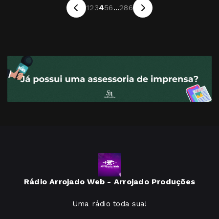
1
2
3
4
5
6
...
286
Rádio Arrojado Web - Arrojado Produções
Uma rádio toda sua!