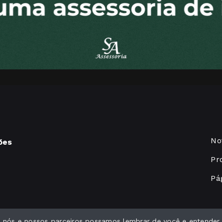
No
ões
Pr
Pág
ue nós e nossos parceiros possamos lembrar de você e entender