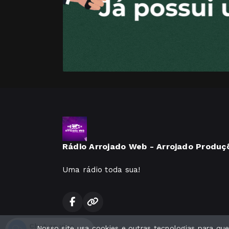
Rádio Arrojado Web - Arrojado Produç
Uma rádio toda sua!
Chat ao vivo
Nosso site usa cookies e outras tecnologias para q
Todos os direitos reservados.