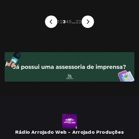
1
2
3
4
5
...
22
Rádio Arrojado Web - Arrojado Produções