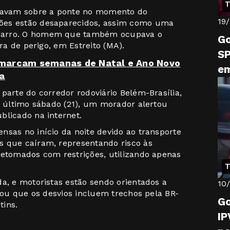
T
stavam sobre a ponte no momento do
19
ões estão desaparecidos, assim como uma
carro. O homem que também ocupava o
G
ora de perigo, em Estreito (MA).
SP
 marcam semanas de Natal e Ano Novo
em
a
ac
parte do corredor rodoviário Belém-Brasília,
No último sábado (21), um morador alertou
blicado na internet.
nsas no início da noite devido ao transporte
s que caíram, representando risco às
retomados com restrições, utilizando apenas
T
a, e motoristas estão sendo orientados a
10
rmou que os desvios incluem trechos pela BR-
Go
tins.
IP