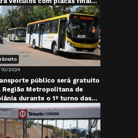
ra veículos com placas finais 1
2
rânsito
/10/2024
ansporte público será gratuito
 Região Metropolitana de
iânia durante o 1º turno das
eições