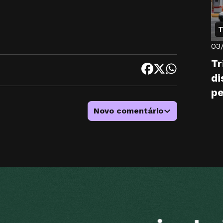
T
03
Tr
di
pe
Novo comentário