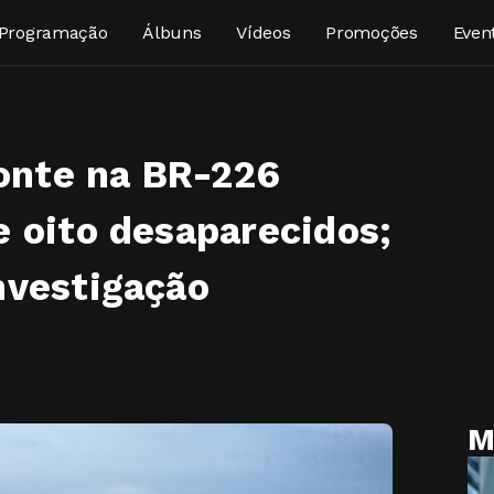
Programação
Álbuns
Vídeos
Promoções
Even
onte na BR-226
e oito desaparecidos;
nvestigação
M