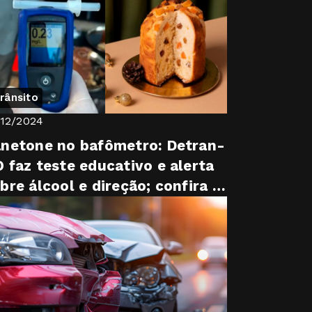
rânsito
/12/2024
netone no bafômetro: Detran-
 faz teste educativo e alerta
bre álcool e direção; confira o
deo