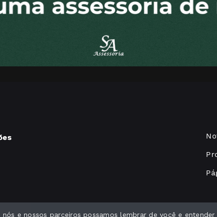
No
ões
Pr
Pág
ue nós e nossos parceiros possamos lembrar de você e entender