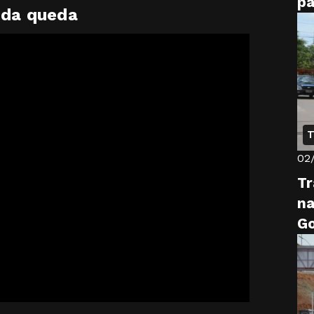
pa
 da queda
e 
T
02
Tr
na
Go
el