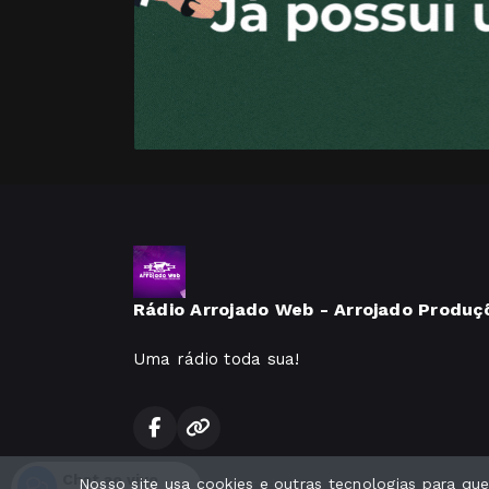
Rádio Arrojado Web - Arrojado Produç
Uma rádio toda sua!
Chat ao vivo
Nosso site usa cookies e outras tecnologias para q
Todos os direitos reservados.