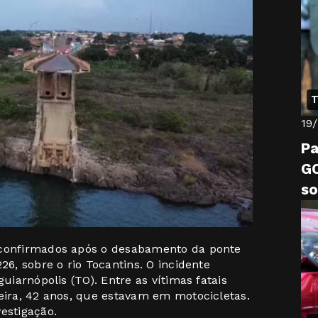
T
19
Pa
GO
so
ví
 confirmados após o desabamento da ponte
26, sobre o rio Tocantins. O incidente
guiarnópolis (TO). Entre as vítimas fatais
reira, 42 anos, que estavam em motocicletas.
estigação.