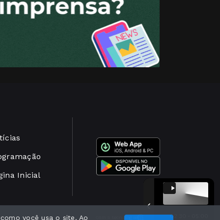
tícias
ogramação
ina Inicial
02:30 - 05:00
 como você usa o site. Ao
Com a tecnologia