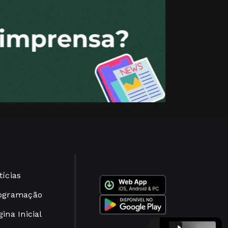
tícias
ogramação
ina Inicial