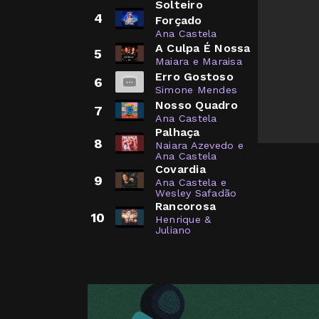
Solteiro
4
Forçado
Ana Castela
A Culpa É Nossa
5
Maiara e Maraisa
Erro Gostoso
6
Simone Mendes
Nosso Quadro
7
Ana Castela
Palhaça
8
Naiara Azevedo e
Ana Castela
Covardia
9
Ana Castela e
Wesley Safadão
Rancorosa
10
Henrique &
Juliano