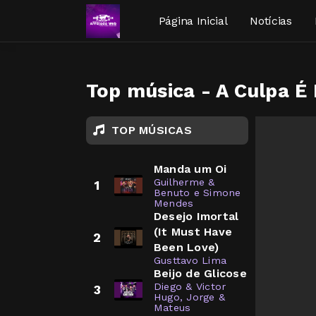
Página Inicial
Notícias
Top música - A Culpa É
TOP MÚSICAS
Manda um Oi
Guilherme &
1
Benuto e Simone
Mendes
Desejo Imortal
(It Must Have
2
Been Love)
Gusttavo Lima
Beijo de Glicose
Diego & Victor
3
Hugo, Jorge &
Mateus