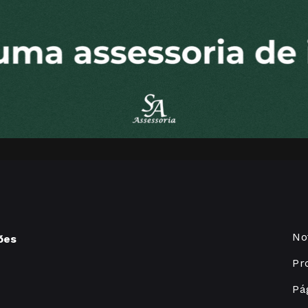
No
ões
Pr
Pág