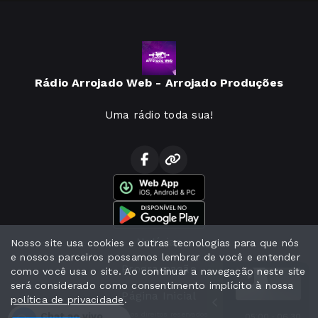
Rádio Arrojado Web - Arrojado Produções
Uma rádio toda sua!
Notícias
Nosso site usa cookies e outras tecnologias para que nós
e nossos parceiros possamos lembrar de você e entender
Programação
como você usa o site. Ao continuar a navegação neste site
será considerado como consentimento implícito à nossa
Página Inicial
política de privacidade
.
Chat ao vivo
Todos os direitos reservados.
05:00 - 06:30