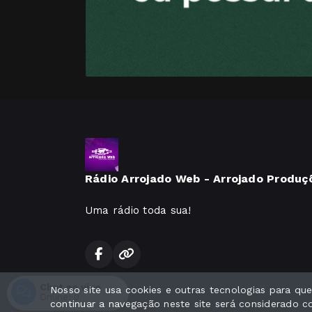
Rádio Arrojado Web - Arrojado Produç
Uma rádio toda sua!
Chat ao vivo
Nosso site usa cookies e outras tecnologias para q
Todos os direitos reservados.
Online:
0
continuar a navegação neste site será considerado 