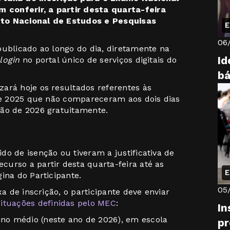
conferir, a partir desta quarta-feira
ituto Nacional de Estudos e Pesquisas
E
06
publicado ao longo do dia, diretamente na
Id
login
no portal único de serviços digitais do
bá
ará hoje os resultados referentes às
 de 2025 que não compareceram aos dois dias
ção de 2026 gratuitamente.
o de isenção ou tiveram a justificativa de
urso a partir desta quarta-feira até as
E
ina do Participante.
05
xa de inscrição, o participante deve enviar
situações definidas pelo MEC
:
In
ino médio (neste ano de 2026), em escola
pr