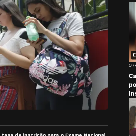
E
07
Ca
po
in
 taxa de inscrição para o Exame Nacional