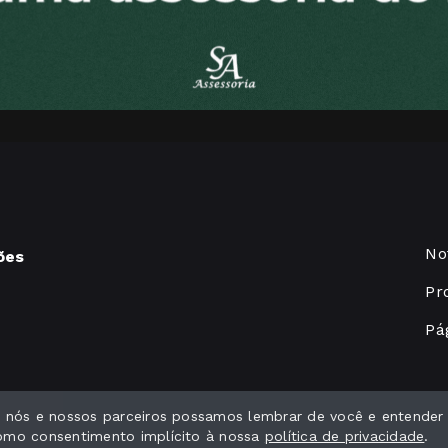
No
ões
Pr
Pág
ue nós e nossos parceiros possamos lembrar de você e entender
como consentimento implícito à nossa
política de privacidade
.