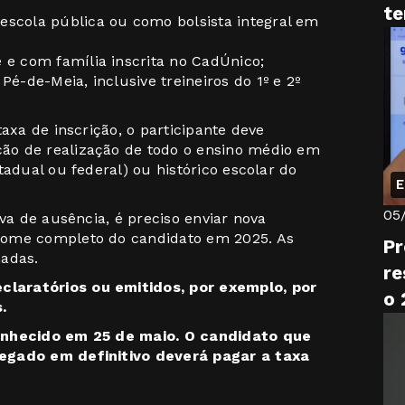
te
escola pública ou como bolsista integral em
 e com família inscrita no CadÚnico;
Pé-de-Meia, inclusive treineiros do 1º e 2º
axa de inscrição, o participante deve
ão de realização de todo o ensino médio em
tadual ou federal) ou histórico escolar do
E
05
iva de ausência, é preciso enviar nova
nome completo do candidato em 2025. As
Pr
nadas.
re
laratórios ou emitidos, por exemplo, por
o 
.
conhecido em 25 de maio. O candidato que
egado em definitivo deverá pagar a taxa