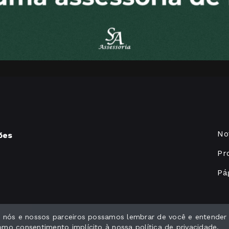
No
ões
Pr
Pág
ue nós e nossos parceiros possamos lembrar de você e entender
Serta
como consentimento implícito à nossa
política de privacidade
.