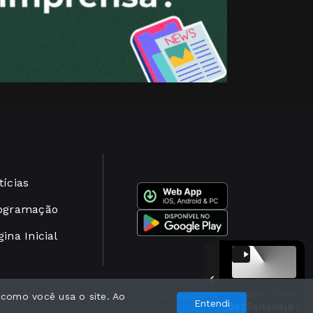
tícias
ogramação
ina Inicial
09:30 - 12:00
 como você usa o site. Ao
Com a tecnologia
Entendi
nejo bom demais com Arrojado Produções
Sertanejo bom demais