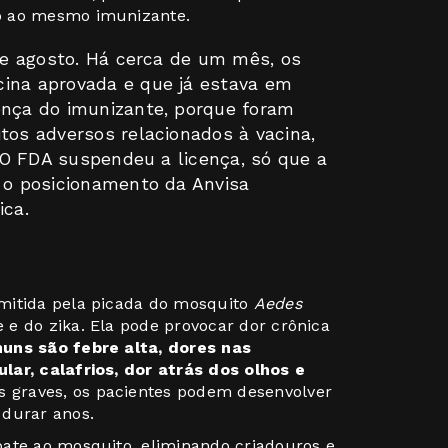
o ao mesmo imunizante.
 de agosto. Há cerca de um mês, os
cina aprovada e que já estava em
ença do imunizante, porque foram
tos adversos relacionados à vacina,
. O FDA suspendeu a licença, só que a
r o posicionamento da Anvisa
ica.
mitida pela picada do mosquito
Aedes
e do zika. Ela pode provocar dor crônica
uns são febre alta, dores nas
lar, calafrios, dor atrás dos olhos e
 graves, os pacientes podem desenvolver
 durar anos.
bate ao mosquito, eliminando criadouros e