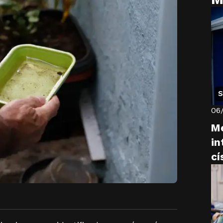
S
06
M
in
cí