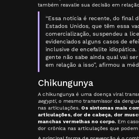
também reavalie sua decisão em relaçã
“Essa notícia é recente, do final
Estados Unidos, que têm essa va
comercialização, suspendeu a lic
evidenciados alguns casos de efei
inclusive de encefalite idiopática
gente não sabe ainda qual vai se
em relação a isso”, afirmou a méd
Chikungunya
A chikungunya é uma doença viral trans
aegypti
, o mesmo transmissor da dengue 
nas articulações.
Os sintomas mais com
articulações, dor de cabeça, dor muscu
manchas vermelhas no corpo.
Em casos
dor crônica nas articulações que podem
A principal forma de prevenção é o com