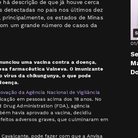
e há descrição de que já houve cerca
s detectadas no país nos últimos dez
, principalmente, os estados de Minas
 com um grande número de casos da
S
01
Se
nunciou uma vacina contra a doença,
Ma
esa farmacêutica Valneva. O imunizante
D
 vírus da chikungunya, o que pode
doença.
ovação da Agência Nacional de Vigilância
licação em pessoas acima dos 18 anos. No
d Drug Administration (FDA), agência
bém havia aprovado a vacina, decidiu
 efeitos adversos graves, que culminaram em
 Cavalcante, pode fazer com que a Anvisa