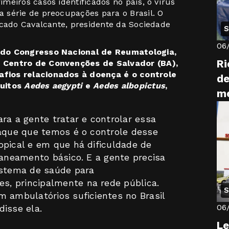
meiros casos identificados no país, o vírus
 série de preocupações para o Brasil. O
icado Cavalcante, presidente da Sociedade
S
06
 do Congresso Nacional de Reumatologia,
Ri
 Centro de Convenções de Salvador (BA),
fios relacionados à doença é o controle
de
quitos
Aedes aegypti
e
Aedes albopictus
,
me
ra a gente tratar e controlar essa
taque que temos é o controle desse
opical e em que há dificuldade de
saneamento básico. E a gente precisa
stema de saúde para
, principalmente na rede pública.
S
m ambulatórios suficientes no Brasil
06
disse ela.
Le