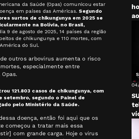
ericana da Saúde (Opas) comunicou estar
ho
doença em países das Américas.
Segundo
a
iores surtos de chikungunya em 2025 se
ularmente na Bolívia, no Brasil,
dia 9 de agosto de 2025, 14 países da região
speitos de chikungunya e 110 mortes, com
América do Sul.
de outros arbovírus aumenta o risco
 mortes, especialmente entre
a Opas.
S
04
istrou 121.803 casos de chikungunya, com
SU
de setembro, segundo o Painel de
te
ado pelo Ministério da Saúde.
ví
dessa doença, então foi aqui que os
te começou a tratar mais essa
stir] com grande carga. Hoje o vírus