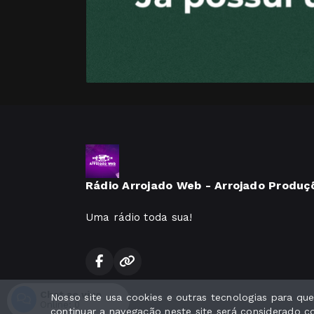
Rádio Arrojado Web - Arrojado Produç
Uma rádio toda sua!
Chat ao vivo
Nosso site usa cookies e outras tecnologias para q
Todos os direitos reservados.
Online:
0
continuar a navegação neste site será considerado 