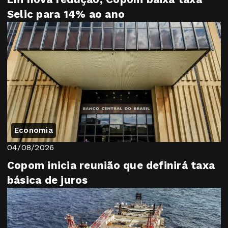
Selic para 14% ao ano
Economia
04/08/2026
Copom inicia reunião que definirá taxa
básica de juros