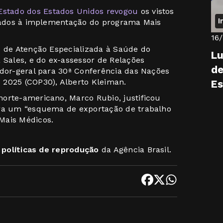
stado dos Estados Unidos revogou
os vistos
I
igados à implementação do programa Mais
16
o de Atenção Especializada à Saúde do
Lu
 Sales, e do ex-assessor de Relações
de
ador-geral para 30ª Conferência das Nações
 2025 (COP30), Alberto Kleiman.
E
orte-americano, Marco Rubio, justificou
ara um “esquema de exportação de trabalho
Mais Médicos.
s
políticas de reprodução
da Agência Brasil.