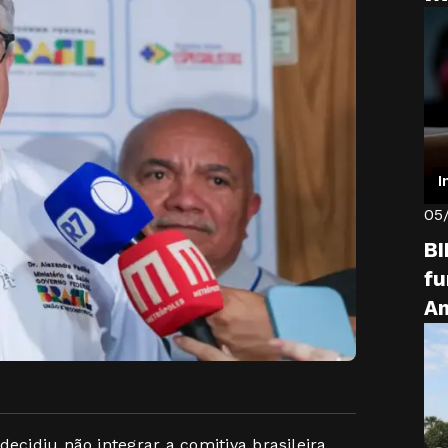
I
05
BI
fu
Am
decidiu não integrar a comitiva brasileira