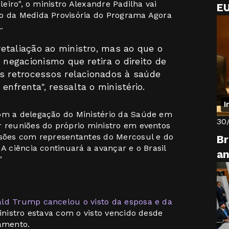
leiro", o ministro Alexandre Padilha vai
EU
ão da Medida Provisória do Programa Agora
l.
etaliação ao ministro, mas ao que o
 negacionismo que retira o direito de
os retrocessos relacionados à saúde
nfrenta", ressalta o ministério.
I
com a delegação do Ministério da Saúde em
30
r reuniões do próprio ministro em eventos
ssões com representantes do Mercosul e do
Br
A ciência continuará a avançar e o Brasil
an
"
ald Trump cancelou o visto da esposa e da
inistro estava com o visto vencido desde
lamento.