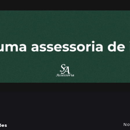
No
ões