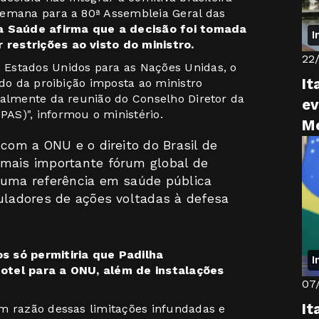
semana para a 80ª Assembleia Geral das
a Saúde afirma que a decisão foi tomada
I
restrições ao visto do ministro.
22
Estados Unidos para as Nações Unidas, o
It
ado da proibição imposta ao ministro
ialmente da reunião do Conselho Diretor da
ev
AS)", informou o ministério.
M
 com a ONU e o direito do Brasil de
 mais importante fórum global de
 uma referência em saúde pública
culadores de ações voltadas à defesa
s só permitiria que Padilha
I
otel para a ONU, além de instalações
07
It
m razão dessas limitações infundadas e