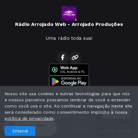
Rádio Arrojado Web - Arrojado Produções
Uma rádio toda sua!
Notícias
Nosso site usa cookies e outras tecnologias para que nós
e nossos parceiros possamos lembrar de você e entender
Programação
como você usa o site. Ao continuar a navegação neste site
será considerado como consentimento implícito à nossa
Página Inicial
política de privacidade
.
Chat ao vivo
Todos os direitos reservados.
02:30 - 05:00
Com a tecnologia
Online:
0
Pátria gaúcha com Arrojado Produções
Entendi
Love hits com Arrojado Produções
Love hits com Arrojad
Pátria gaúcha com Ar