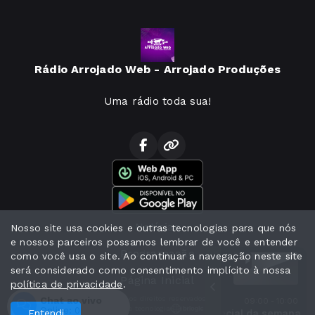
Rádio Arrojado Web - Arrojado Produções
Uma rádio toda sua!
Notícias
Nosso site usa cookies e outras tecnologias para que nós
e nossos parceiros possamos lembrar de você e entender
Programação
como você usa o site. Ao continuar a navegação neste site
será considerado como consentimento implícito à nossa
Página Inicial
política de privacidade
.
Chat ao vivo
Todos os direitos reservados.
09:00 - 10:00
Com a tecnologia
Online:
0
Entendi
Especial da seman